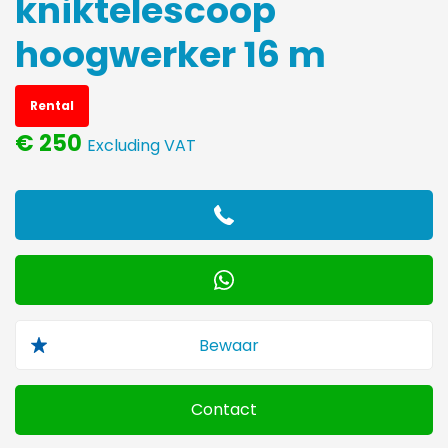
kniktelescoop
hoogwerker 16 m
Rental
€ 250
Excluding VAT
Contact