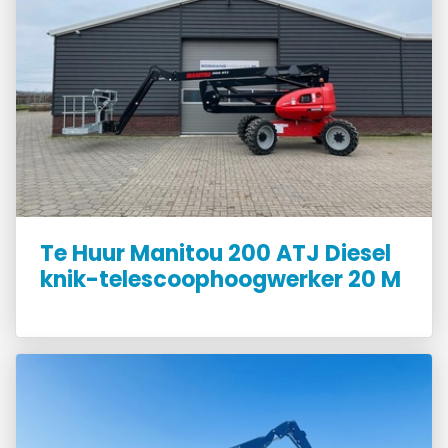
Te Huur Manitou 200 ATJ Diesel
knik-telescoophoogwerker 20 M