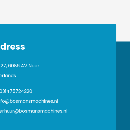
dress
 27, 6086 AV Neer
erlands
031475724220
nfo@bosmansmachines.nl
erhuur@bosmansmachines.nl