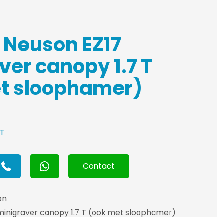
 Neuson EZ17
ver canopy 1.7 T
t sloophamer)
AT
Contact
on
minigraver canopy 1.7 T (ook met sloophamer)