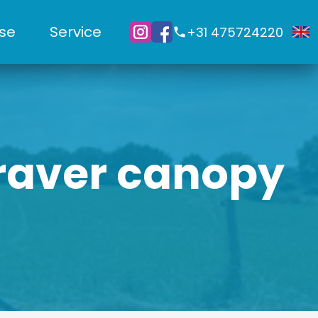
se
Service
+31 475724220
raver canopy