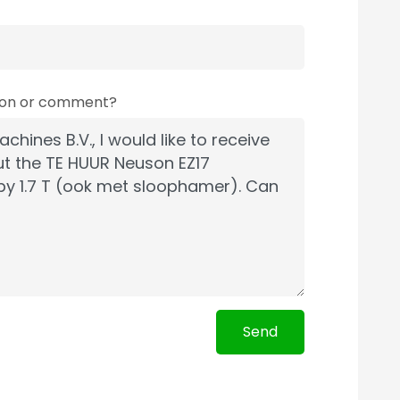
tion or comment?
Send