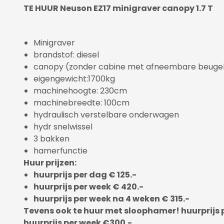
TE HUUR Neuson EZ17 minigraver canopy 1.7 T
Minigraver
brandstof: diesel
canopy (zonder cabine met afneembare beuge
eigengewicht:1700kg
machinehoogte: 230cm
machinebreedte: 100cm
hydraulisch verstelbare onderwagen
hydr snelwissel
3 bakken
hamerfunctie
Huur prijzen:
huurprijs per dag € 125.-
huurprijs per week € 420.-
huurprijs per week na 4 weken € 315.-
Tevens ook te huur met sloophamer! huurprijs p
huurprijs per week €300.-