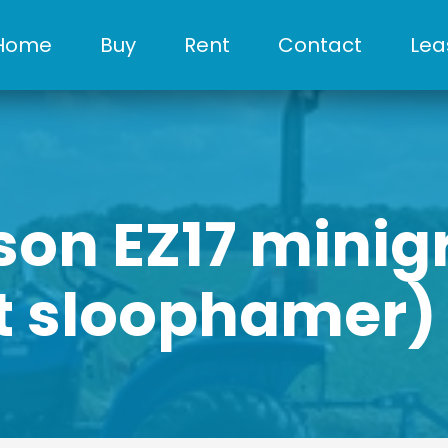
Home
Buy
Rent
Contact
Lea
son EZ17 minig
et sloophamer)