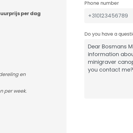
Phone number
uurprijs per dag
Do you have a ques
adereling en
n per week.