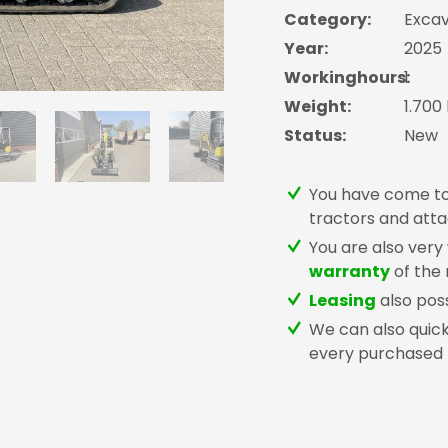
Category:
Excav
Year:
2025
Workinghours:
1
Weight:
1.700
Status:
New
You have come to
tractors and atta
You are also very
warranty
of the
Leasing
also pos
We can also quick
every purchased