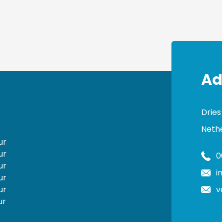
Ad
Dries
Neth
ur
ur
0
ur
i
ur
ur
v
ur