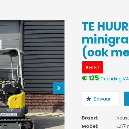
TE HUUR
minigra
(ook me
Rental
€ 125
Excluding V
Brand:
Neus
Model:
EZ17 