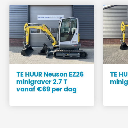
TE HUUR Neuson EZ26
TE HU
minigraver 2.7 T
minig
vanaf €69 per dag