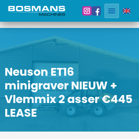
Neuson ET16
minigraver NIEUW +
Vlemmix 2 asser €445
LEASE