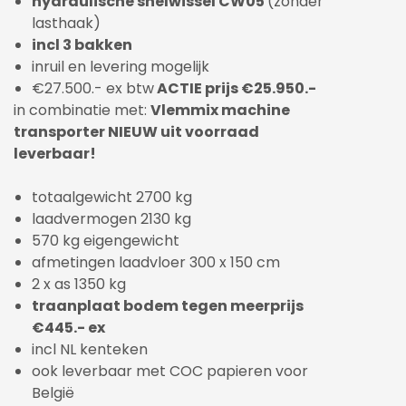
hydraulische snelwissel CW05
(zonder
lasthaak)
incl 3 bakken
inruil en levering mogelijk
€27.500.- ex btw
ACTIE prijs €25.950.-
in combinatie met:
Vlemmix machine
transporter NIEUW uit voorraad
leverbaar!
totaalgewicht 2700 kg
laadvermogen 2130 kg
570 kg eigengewicht
afmetingen laadvloer 300 x 150 cm
2 x as 1350 kg
traanplaat bodem tegen meerprijs
€445.- ex
incl NL kenteken
ook leverbaar met COC papieren voor
België