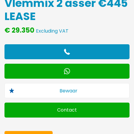
Vlemmix 2 asser €445
LEASE
€ 29.350
Excluding VAT
Contact