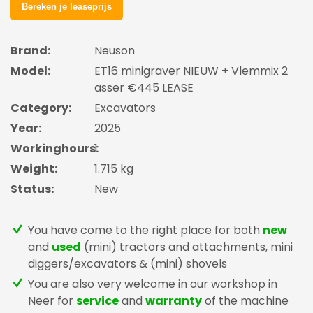
Brand:
Neuson
Model:
ET16 minigraver NIEUW + Vlemmix 2
asser €445 LEASE
Category:
Excavators
Year:
2025
Workinghours:
1
Weight:
1.715 kg
Status:
New
You have come to the right place for both
new
and
used
(mini) tractors and attachments, mini
diggers/excavators & (mini) shovels
You are also very welcome in our workshop in
Neer for
service
and
warranty
of the machine