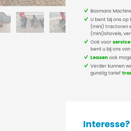
Bosmans Machines 
U bent bij ons op
(mini) tractoren
(mini)shovels, ve
Ook voor
service
bent u bij ons va
Leasen
ook mogel
Verder kunnen we
gunstig tarief
tra
Interesse?