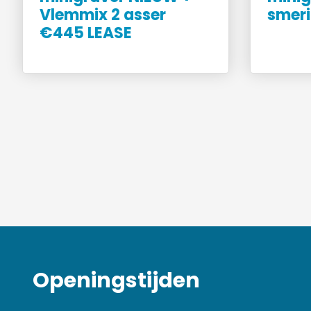
Vlemmix 2 asser
smer
€445 LEASE
Openingstijden