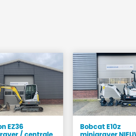
on EZ36
Bobcat E10z
raver / centrale
minigraver NIEU