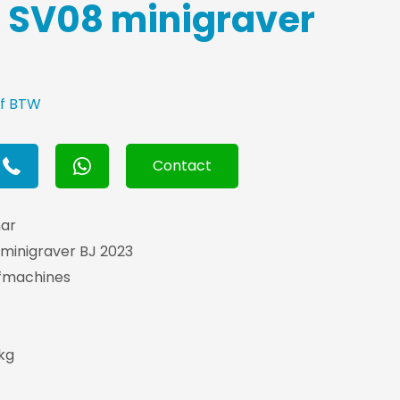
 SV08 minigraver
ef BTW
Contact
ar
minigraver BJ 2023
fmachines
 kg