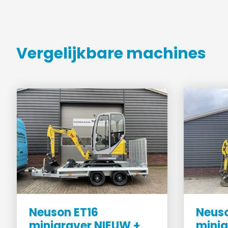
Vergelijkbare machines
Neuson ET16
Neus
minigraver NIEUW +
minig