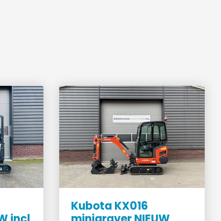
Kubota KX016
W incl
minigraver NIEUW