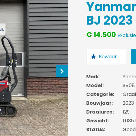
Yanmar
BJ 2023
€ 14.500
Exclusi
Merk:
Yanm
Model:
SV08 
Categorie:
Graa
Bouwjaar:
2023
Draaiuren:
129
Gewicht:
1.035
Status:
Goed