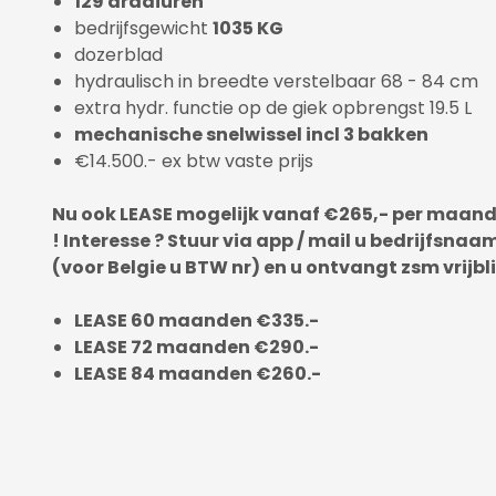
129 draaiuren
bedrijfsgewicht
1035 KG
dozerblad
hydraulisch in breedte verstelbaar 68 - 84 cm
extra hydr. functie op de giek opbrengst 19.5 L
mechanische snelwissel incl 3 bakken
€14.500.- ex btw vaste prijs
Nu ook LEASE mogelijk vanaf €265,- per maan
! Interesse ? Stuur via app / mail u bedrijfsnaam
(voor Belgie u BTW nr) en u ontvangt zsm vrijbl
LEASE 60 maanden €335.-
LEASE 72 maanden €290.-
LEASE 84 maanden €260.-