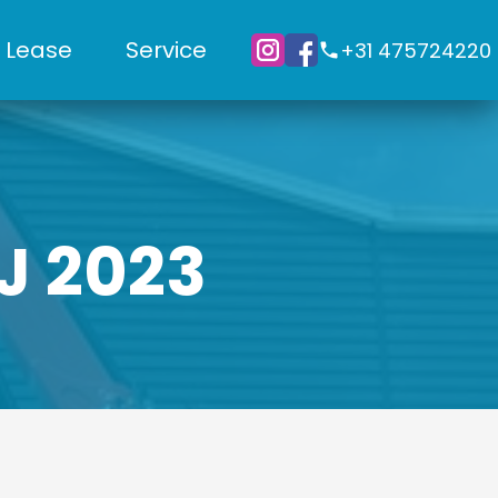
Lease
Service
+31 475724220
J 2023