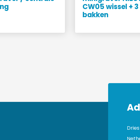
ing
CW05 wissel + 3
bakken
Ad
Dries
Neth