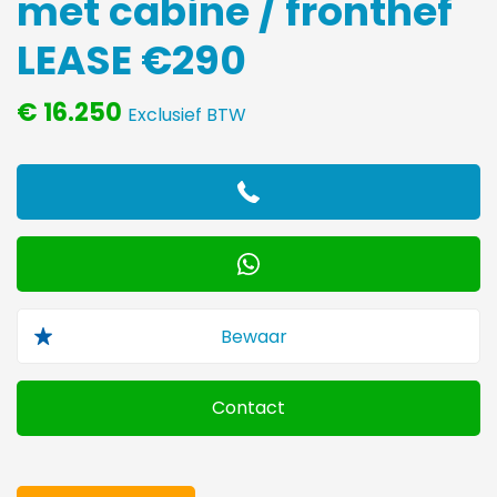
met cabine / fronthef
LEASE €290
€ 16.250
Exclusief BTW
Contact