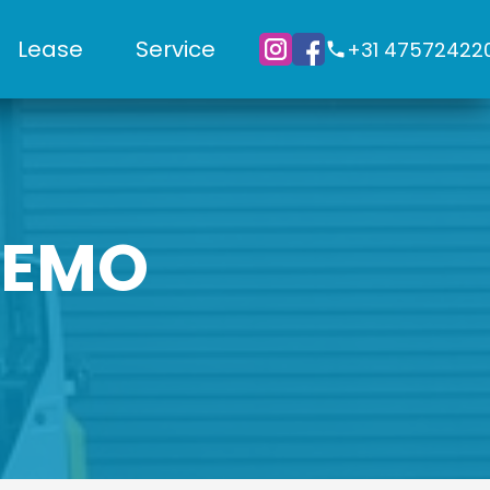
Lease
Service
+31 47572422
 DEMO