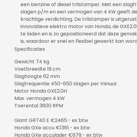
een benzine of diesel trilstamper. Met een slag
slagen p/m en een vermogen van 4 kW geeft d
krachtige verdichting. De trilstamper is uitgeru
innovatieve elektro motor van Honda, de GXE2.0S
te laden en is zo gepositioneerd dat deze gemak
is, waardoor er snel en flexibel gewerkt kan wor
Specificaties
Gewicht 74 kg
Voetbreedte 19 cm
Slaghoogte 62 mm
Slagfrequentie 450-650 slagen per minuut
Motor Honda GXE2.0H
Max. vermogen 4 kW
Toerental 3600 RPM
Giant GR740 E €2465.- ex btw
Honda GXe accu €1361.- ex btw
Honda GXe acculader €679.- ex btw