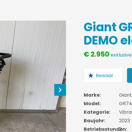
Giant G
DEMO el
€ 2.950
exklusiv
Marke:
Giant
Model:
GR740
Kategorie:
Vibra
Baujahr:
2023
Betriebsstunden:
2