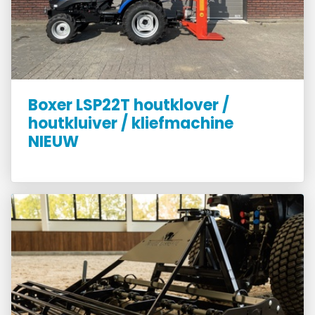
Boxer LSP22T houtklover /
houtkluiver / kliefmachine
NIEUW