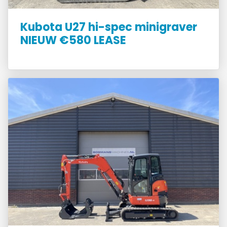
Kubota U27 hi-spec minigraver
NIEUW €580 LEASE