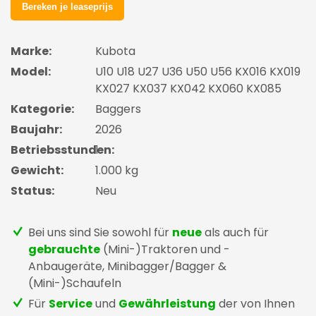
Marke:
Kubota
Model:
U10 U18 U27 U36 U50 U56 KX016 KX019
KX027 KX037 KX042 KX060 KX085
Kategorie:
Baggers
Baujahr:
2026
Betriebsstunden:
1
Gewicht:
1.000 kg
Status:
Neu
Bei uns sind Sie sowohl für
neue
als auch für
gebrauchte
(Mini-)Traktoren und -
Anbaugeräte, Minibagger/Bagger &
(Mini-)Schaufeln
Für
Service
und
Gewährleistung
der von Ihnen