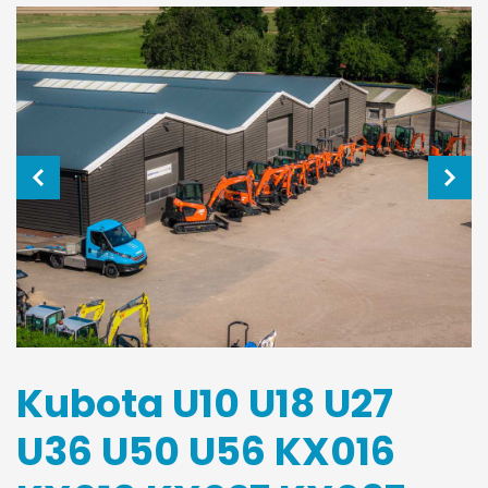
Kubota U10 U18 U27
U36 U50 U56 KX016