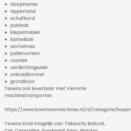
sloophamer
rippertand
schuifbord
puinbak
klepelmaaier
kantelbak
wortelmes
palletvorken
rooiriek
verdichtingswiel
onkruidborstel
grondboor
Tevens ook leverbaar met Vlemmix
machinetransporter:
https://www.bosmansmachines.nl/nl/categorie/kop
Tevens inruil mogelijk van: Takeuchi, Bobcat,
Cat, Caterpillar, Sundward, Sany, Wacker