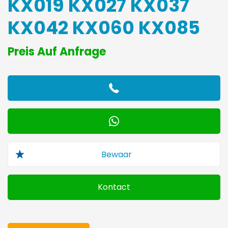
KX019 KX027 KX037
KX042 KX060 KX085
Preis Auf Anfrage
Kontact