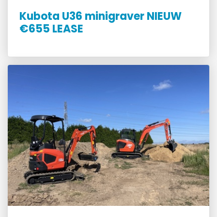
Kubota U36 minigraver NIEUW
€655 LEASE