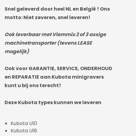
Snel geleverd door heel NL en België ! Ons
motto: Niet zeveren, snel leveren!
Ook leverbaar met Vlemmix 2 of 3 assige
machinetransporter (tevens LEASE
mogelijk)
Ook voor GARANTIE, SERVICE, ONDERHOUD
en REPARATIE aan Kubota minigravers
kunt u bij ons terecht!
Deze Kubota types kunnen we leveren
Kubota U10
Kubota U18