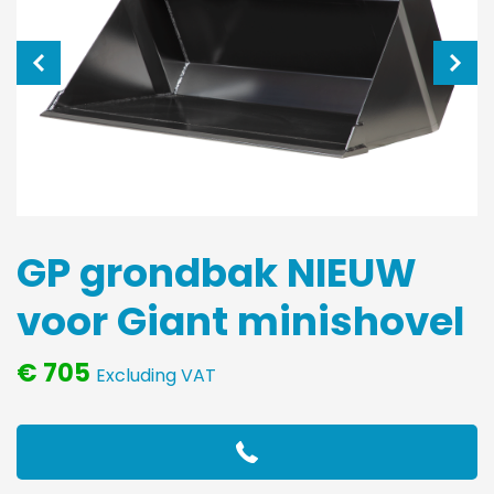
GP grondbak NIEUW
voor Giant minishovel
€ 705
Excluding VAT