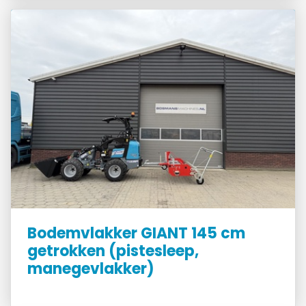
Bodemvlakker GIANT 145 cm
getrokken (pistesleep,
manegevlakker)