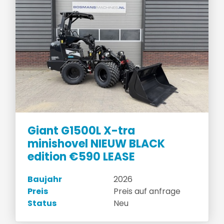
Giant G1500L X-tra
minishovel NIEUW BLACK
edition €590 LEASE
Baujahr
2026
Preis
Preis auf anfrage
Status
Neu