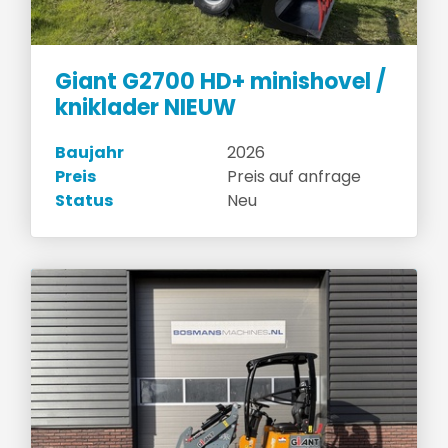
Giant G2700 HD+ minishovel /
kniklader NIEUW
Baujahr
2026
Preis
Preis auf anfrage
Status
Neu