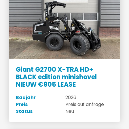
Giant G2700 X-TRA HD+
BLACK edition minishovel
NIEUW €805 LEASE
Baujahr
2026
Preis
Preis auf anfrage
Status
Neu