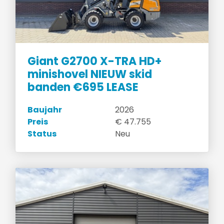
Giant G2700 X-TRA HD+
minishovel NIEUW skid
banden €695 LEASE
Baujahr
2026
Preis
€ 47.755
Status
Neu