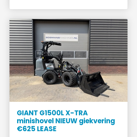
GIANT G1500L X-TRA
minishovel NIEUW giekvering
€625 LEASE