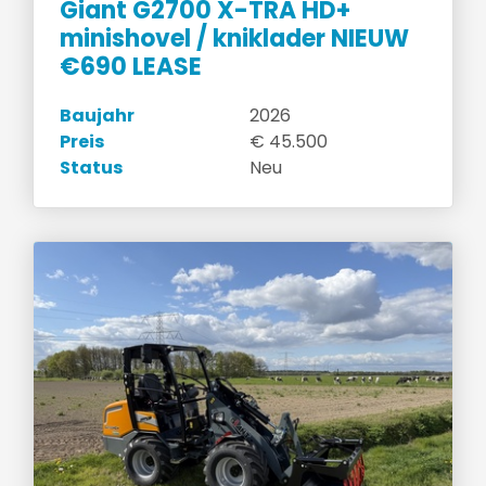
Giant G2700 X-TRA HD+
minishovel / kniklader NIEUW
€690 LEASE
Baujahr
2026
Preis
€ 45.500
Status
Neu