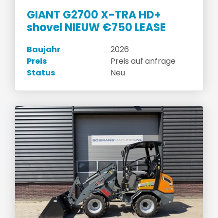
GIANT G2700 X-TRA HD+
shovel NIEUW €750 LEASE
Baujahr
2026
Preis
Preis auf anfrage
Status
Neu