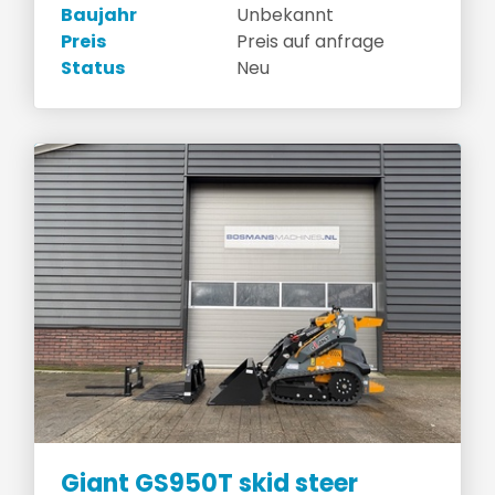
Baujahr
Unbekannt
Preis
Preis auf anfrage
Status
Neu
Giant GS950T skid steer