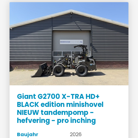
Giant G2700 X-TRA HD+
BLACK edition minishovel
NIEUW tandempomp -
hefvering - pro inching
Baujahr
2026