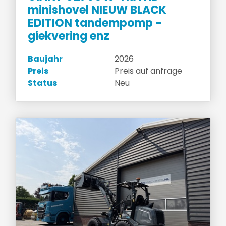
minishovel NIEUW BLACK
EDITION tandempomp -
giekvering enz
Baujahr
2026
Preis
Preis auf anfrage
Status
Neu