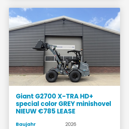
Giant G2700 X-TRA HD+
special color GREY minishovel
NIEUW €785 LEASE
Baujahr
2026