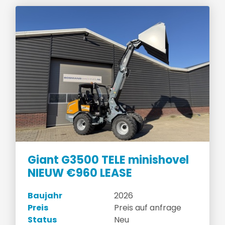
Giant G3500 TELE minishovel
NIEUW €960 LEASE
Baujahr
2026
Preis
Preis auf anfrage
Status
Neu