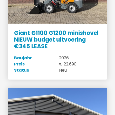
Giant G1100 G1200 minishovel
NIEUW budget uitvoering
€345 LEASE
Baujahr
2026
Preis
€ 22.690
Status
Neu