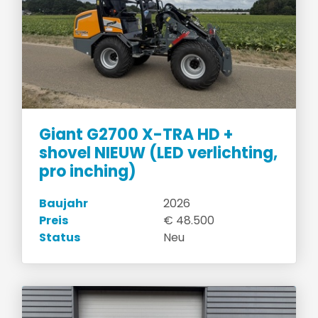
Giant G2700 X-TRA HD +
shovel NIEUW (LED verlichting,
pro inching)
Baujahr
2026
Preis
€ 48.500
Status
Neu