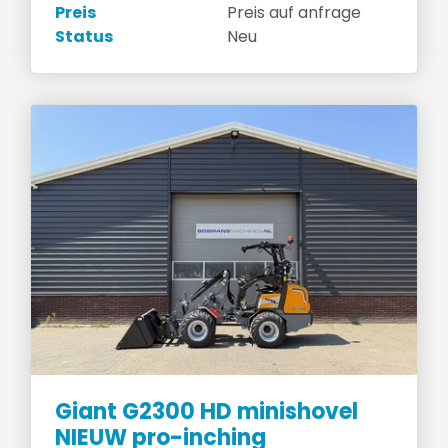
Preis
Preis auf anfrage
Status
Neu
Giant G2300 HD minishovel
NIEUW pro-inching